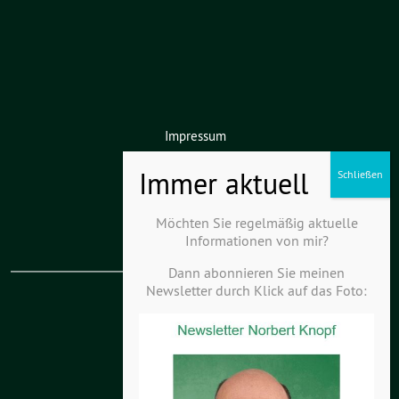
Impressum
Datenschutz
Haftungsausschluss
Möchten Sie regelmäßig aktuelle
Informationen von mir?
Dann abonnieren Sie meinen
Newsletter durch Klick auf das Foto:
KV Kurpfalz-Hardt
KV Odenwald-Kraichgau
Landesverband