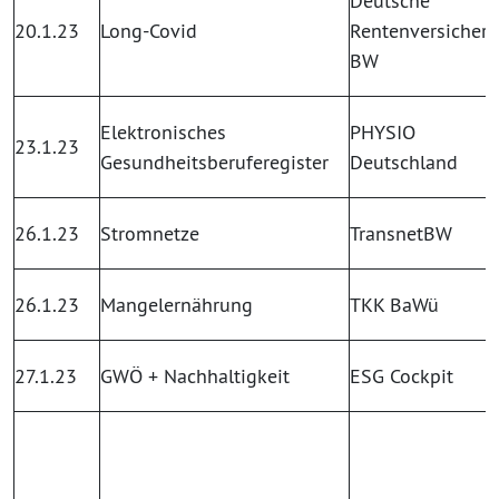
Deutsche
20.1.23
Long-Covid
Rentenversicher
BW
Elektronisches
PHYSIO
23.1.23
Gesundheitsberuferegister
Deutschland
26.1.23
Stromnetze
TransnetBW
26.1.23
Mangelernährung
TKK BaWü
27.1.23
GWÖ + Nachhaltigkeit
ESG Cockpit