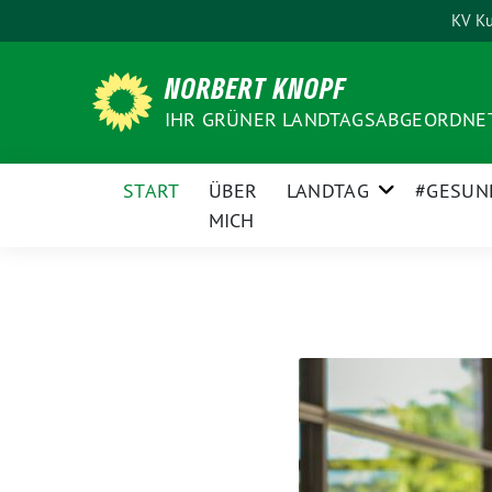
Weiter
KV Ku
zum
Inhalt
NORBERT KNOPF
IHR GRÜNER LANDTAGSABGEORDNET
START
ÜBER
LANDTAG
#GESUN
MICH