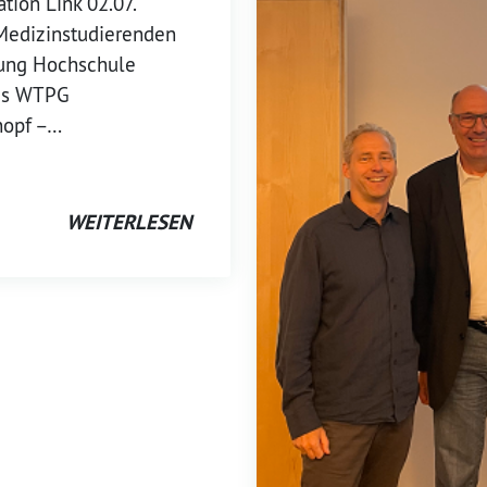
ion Link 02.07.
 Medizinstudierenden
rung Hochschule
es WTPG
nopf –…
WEITERLESEN