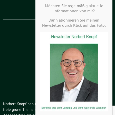
Haftungsausschluss
Möchten Sie regelmäßig aktuelle
Informationen von mir?
Dann abonnieren Sie meinen
Newsletter durch Klick auf das Foto:
KV Kurpfalz-Hardt
KV Odenwald-Kraichgau
Landesverband
Bundesverband
Grüne Jugend
Böll Stiftung
Norbert Knopf benutzt das
freie grüne Theme
sunflower
‐ ein