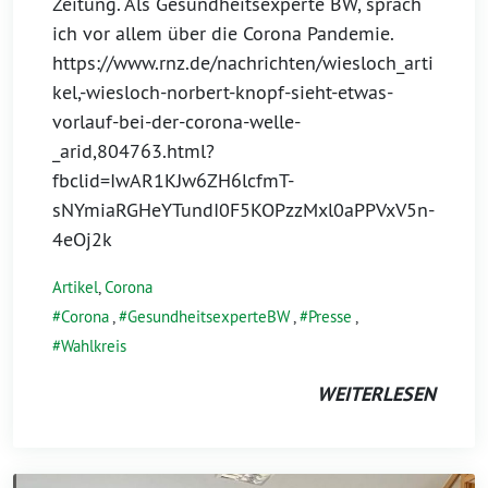
Zeitung. Als Gesundheitsexperte BW, sprach
ich vor allem über die Corona Pandemie.
https://www.rnz.de/nachrichten/wiesloch_arti
kel,-wiesloch-norbert-knopf-sieht-etwas-
vorlauf-bei-der-corona-welle-
_arid,804763.html?
fbclid=IwAR1KJw6ZH6lcfmT-
sNYmiaRGHeYTundI0F5KOPzzMxl0aPPVxV5n-
4eOj2k
Artikel
,
Corona
Corona
,
GesundheitsexperteBW
,
Presse
,
Wahlkreis
WEITERLESEN