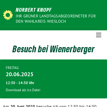
Weiter
NORBERT KNOPF
zum
Inhalt
IHR GRÜNER LANDTAGSABGEORDNETER FÜR
DEN WAHLKREIS WIESLOCH
Besuch bei Wienerberger
FREITAG
20.06.2025
12:30 ‐ 14:30 Uhr
Download als ics-Datei
Am
20. Juni 2025
besuche ich von 12:30 bis 14:30