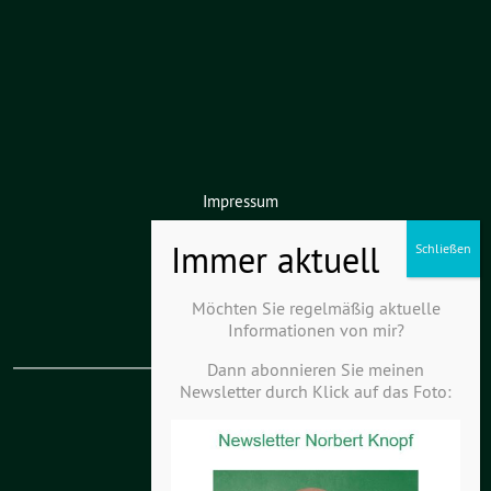
Impressum
Datenschutz
Haftungsausschluss
Möchten Sie regelmäßig aktuelle
Informationen von mir?
Dann abonnieren Sie meinen
Newsletter durch Klick auf das Foto:
KV Kurpfalz-Hardt
KV Odenwald-Kraichgau