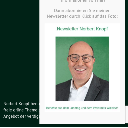
Dann abonnieren Sie meinen
Newsletter durch Klick auf das Foto:
KV Kurpfalz-Hardt
KV Odenwald-Kraichgau
Landesverband
Bundesverband
Grüne Jugend
Böll Stiftung
Norbert Knopf benutzt das
freie grüne Theme
sunflower
‐ ein
Angebot der
verdigado eG
.