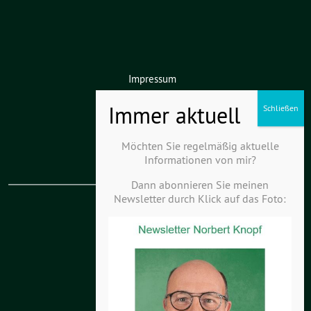
Impressum
Datenschutz
Haftungsausschluss
Möchten Sie regelmäßig aktuelle
Informationen von mir?
Dann abonnieren Sie meinen
Newsletter durch Klick auf das Foto:
KV Kurpfalz-Hardt
KV Odenwald-Kraichgau
Landesverband
Bundesverband